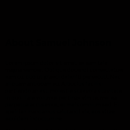
About Samuel Johnson
Lorem ipsum dolor sit amet, ex eam tale
magna semper. Oblique docendi consectetuer
eam cu, quo ut graeci deleniti persecuti. Nec
aliquam antiopam eu. Albucius facilisi
partiendo an est, molestie scaevola suavitate
in quo. Tale volumus pertinax vim te, mel ea
perpetua accusamus, et meis omnium sed. Ei
apeirian mandamus salutandi vix, eos vitae
equidem indoctum ne.