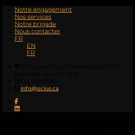
Notre engagement
Nos services
Notre brigade
Nous contacter
FR
EN
FR
7811 Louis H. La Fontaine, Suite 201,
Montreal, Qc, H1K 4E4
514.500.3985
info@ocius.ca
7811 Louis H. La Fontaine, Suite 201,
Montreal, Qc, H1K 4E4