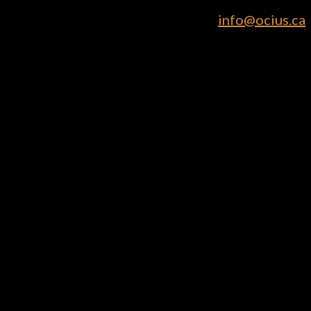
514.500.3985
info@ocius.ca