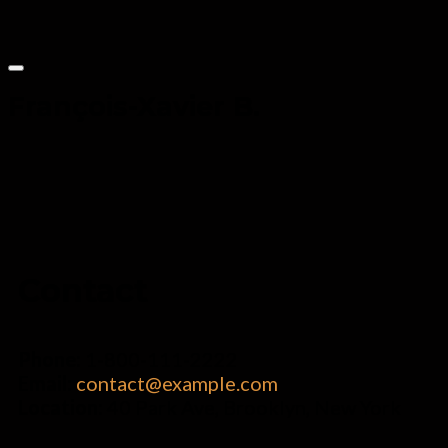
François-Xavier B.
Contact
Phone:
1-800-111-2222
Email:
contact@example.com
Location:
40 Park Ave, Brooklyn, New York