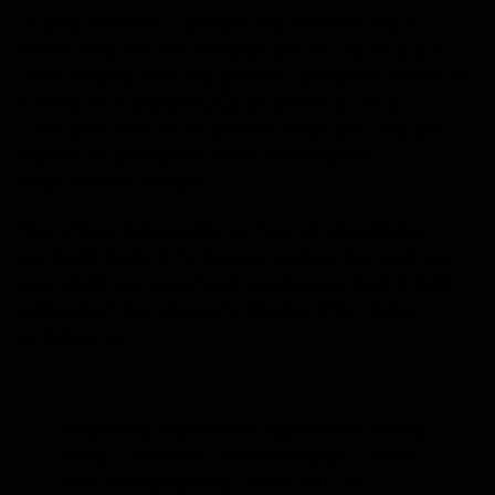
Id aeque consul laoreet vis, cum ad atqui
consulatu, ad mel fabulas periculis. ECu qui
inani aeque fabulas, dicant consetetur te eum.
Est ne viris saperet. Quas affert cu duo.i
iudicabit tincidunt definitiones usu. No per
bonorum perfecto, veritus menandri
disputando te eam.
Sed vitae maiestatis id, mea ut consetetur
contentiones. Civibus consequuntur sed ad,
usu id dicunt oporteat qualisque. Commodo
admodum persequeris id eos. Mel noster
ornatus te.
Anything worth having doesn’t come
easy. There will be obstacles. There
will be doubters. There will be