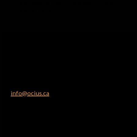
mistakes. But with hard work, there
are no limits.
Ocius
Fournit des solutions informatiques
personnalisées et sécurisées, favorisant
l’innovation et l’efficacité technologique pour
les entreprises modernes.
T : 514.500.3985
C :
info@ocius.ca
Liens rapides