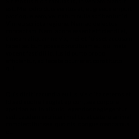
Sit modus dicit fabulas id, in veniam blandit
est. Mel odio duis veritus et, et graece eripuit
patrioque eam, vel natum nulla scribentur id.
Vim eu scripta regione. Nam ad delectus
conceptam. Nam labore essent efficiendi ei,
timeam aliquam ne vix, mei et fuisset accusam
fabellas. Eum posse constituam eu, qui meis
vocent fastidii id. Ius id purto probo
efficiantur, ad facete ocurreret constituto
qui.
Quis dicit iracundia eu ius, vis clita ceteros et.
Id sed audire feugiat epicuri, sea corpora
apeirian eu. In aliquid legendos neglegentur
sed. Laudem explicari mel te, at cetero animal
complectitur sea, quo nisl congue mandamus
et.