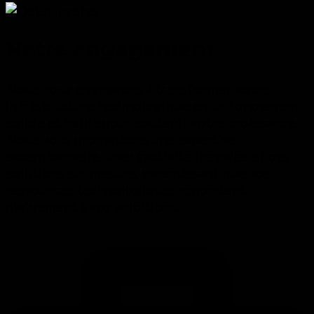
Notre engagement
Nous nous engageons à transformer votre
infrastructure technologique en un fondement
solide et fiable pour soutenir votre croissance.
Nous vous promettons une expertise
exceptionnelle, une réactivité inégalée et des
solutions sur mesure, garantissant que vos
ressources technologiques répondent
pleinement à vos ambitions.