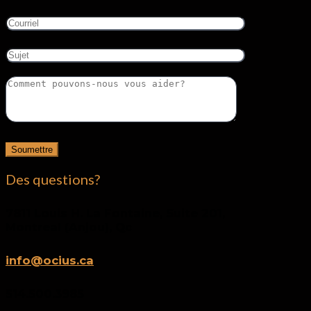
Des questions?
7811 Louis H. La Fontaine, Suite 201,
Montreal (Anjou), Qc
info@ocius.ca
514.500.3985