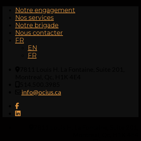
Notre engagement
Nos services
Notre brigade
Nous contacter
FR
EN
FR
7811 Louis H. La Fontaine, Suite 201,
Montreal, Qc, H1K 4E4
514.500.3985
info@ocius.ca
7811 Louis H. La Fontaine, Suite 201,
Montreal, Qc, H1K 4E4