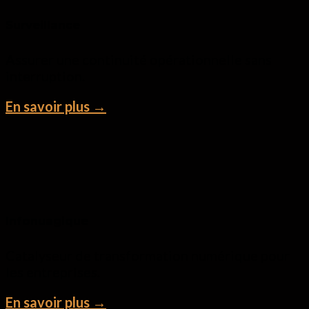
Surveillance
Assurer une continuité opérationnelle sans
interruption.
En savoir plus →
Infonuagique
Catalyseur de transformation numérique pour
les entreprises.
En savoir plus →