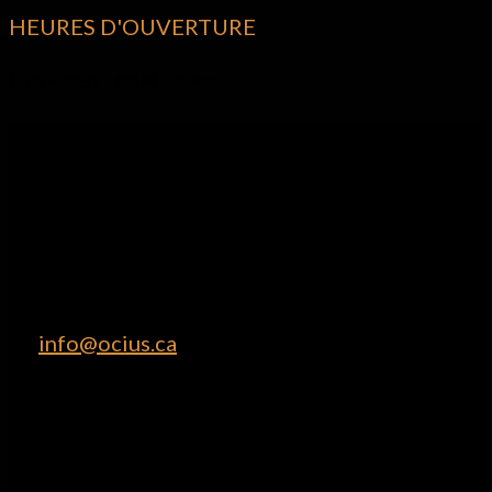
HEURES D'OUVERTURE
Lun - Ven : 8AM - 5PM
Ocius
Fournit des solutions informatiques
personnalisées et sécurisées, favorisant
l’innovation et l’efficacité technologique pour
les entreprises modernes.
T : 514.500.3985
C :
info@ocius.ca
Liens rapides