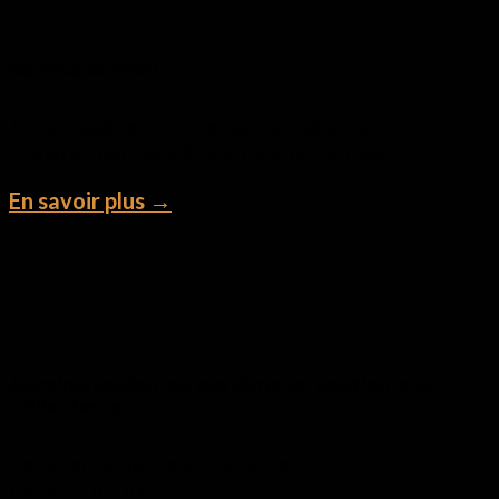
Service conseil
Accompagnement personnalisé pour
transformer les défis en opportunités.
En savoir plus →
Administration de système et soutien aux
utilisateurs
Excellence au cœur de votre
infrastructure T.I.