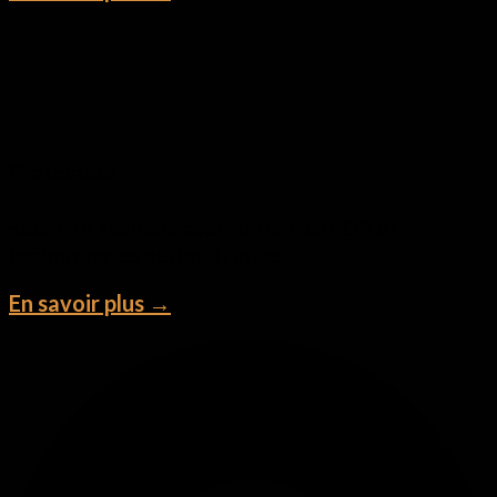
Protection
Sécurité avancée avec antivirus/EDR et
technologies périmétriques.
En savoir plus →