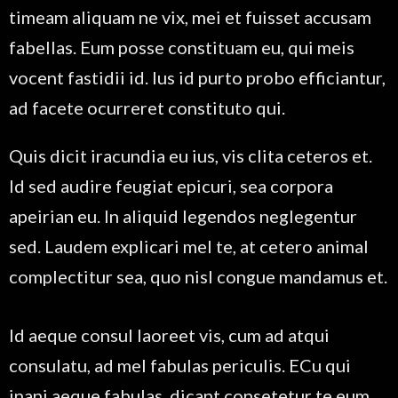
timeam aliquam ne vix, mei et fuisset accusam
fabellas. Eum posse constituam eu, qui meis
vocent fastidii id. Ius id purto probo efficiantur,
ad facete ocurreret constituto qui.
Quis dicit iracundia eu ius, vis clita ceteros et.
Id sed audire feugiat epicuri, sea corpora
apeirian eu. In aliquid legendos neglegentur
sed. Laudem explicari mel te, at cetero animal
complectitur sea, quo nisl congue mandamus et.
Id aeque consul laoreet vis, cum ad atqui
consulatu, ad mel fabulas periculis. ECu qui
inani aeque fabulas, dicant consetetur te eum.