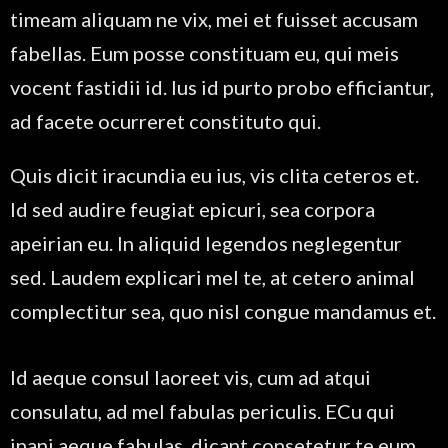
timeam aliquam ne vix, mei et fuisset accusam
fabellas. Eum posse constituam eu, qui meis
vocent fastidii id. Ius id purto probo efficiantur,
ad facete ocurreret constituto qui.
Quis dicit iracundia eu ius, vis clita ceteros et.
Id sed audire feugiat epicuri, sea corpora
apeirian eu. In aliquid legendos neglegentur
sed. Laudem explicari mel te, at cetero animal
complectitur sea, quo nisl congue mandamus et.
Id aeque consul laoreet vis, cum ad atqui
consulatu, ad mel fabulas periculis. ECu qui
inani aeque fabulas, dicant consetetur te eum.