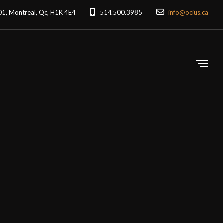
201, Montreal, Qc, H1K 4E4
514.500.3985
info@ocius.ca