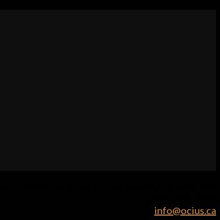
H. La Fontaine, Suite 201, Montreal, Qc, H1K 4E4
514.500.3985
info@ocius.ca