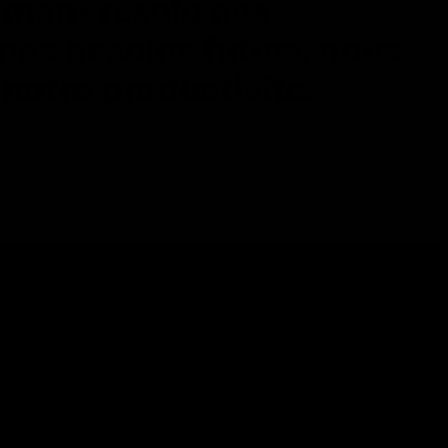
ement résolu nos
os besoins futurs, nous
notre productivité.
acité technologique pour les entreprises