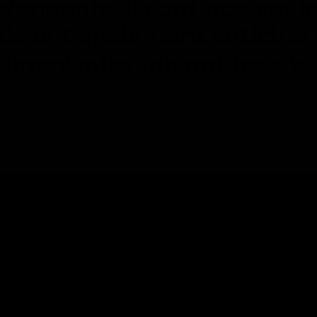
sionnante. Ils ont non seul
s ont également anticipé n
 innovantes qui ont boosté 
s et sécurisées, favorisant l’innovation et l’effic