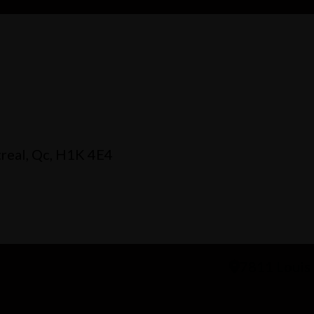
treal, Qc, H1K 4E4
7811 Louis 