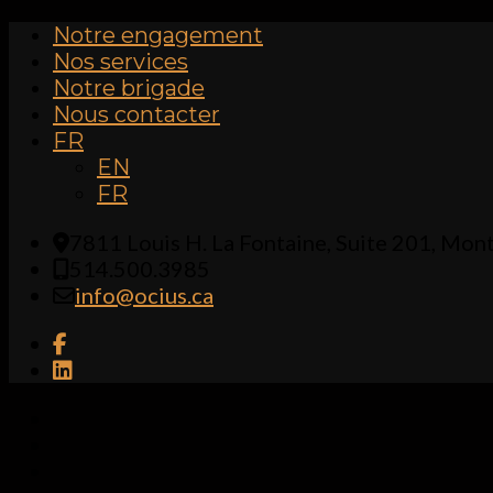
Notre engagement
Nos services
Notre brigade
Nous contacter
FR
EN
FR
7811 Louis H. La Fontaine, Suite 201, Mon
514.500.3985
info@ocius.ca