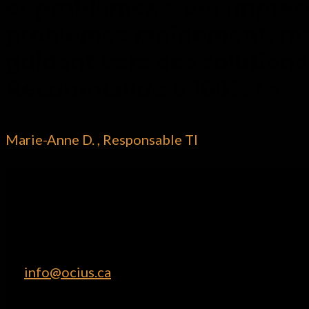
et problèmes a été impres
problèmes rapidement, mai
guidant vers des solutions
Recommandé à 100% ! »
Marie-Anne D. , Responsable TI
Ocius
Fournit des solutions informatiques personnalisée
modernes.
T : 514.500.3985
C :
info@ocius.ca